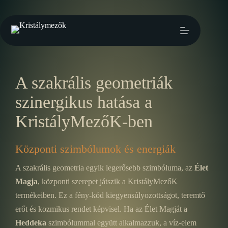
A szakrális geometriák
szinergikus hatása a
KristályMezőK-ben
Központi szimbólumok és energiák
A szakrális geometria egyik legerősebb szimbóluma, az
Élet
Magja
, központi szerepet játszik a KristályMezőK
termékeiben. Ez a fény-kód kiegyensúlyozottságot, teremtő
erőt és kozmikus rendet képvisel. Ha az Élet Magját a
Heddeka
szimbólummal együtt alkalmazzuk, a víz-elem