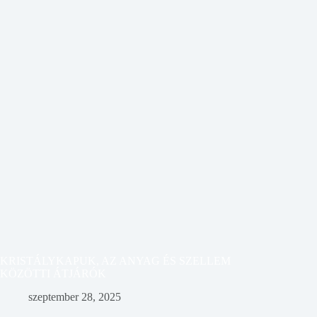
KRISTÁLYKAPUK, AZ ANYAG ÉS SZELLEM
KÖZÖTTI ÁTJÁRÓK
szeptember 28, 2025