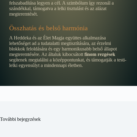
felszabadítása legyen a cél. A szimbólum így rezonál a
szándékkal, támogatva a lelki tisztulást és az alázat
megteremtését.
Összhatás és belső harmónia
A Heddeka és az Élet Magja együttes alkalmazása
lehetőséget ad a tudatalatti megtisztítására, az érzelmi
blokkok feloldására és egy harmonikusabb belső állapot
megteremtésére. Az általuk kibocsátott
finom rezgések
segítenek megtalálni a középpontunkat, és támogatják a testi-
lelki egyensúlyt a mindennapi életben.
További bejegyzések