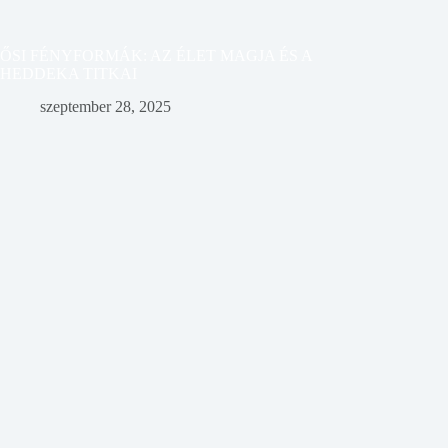
ŐSI FÉNYFORMÁK: AZ ÉLET MAGJA ÉS A
HEDDEKA TITKAI
szeptember 28, 2025