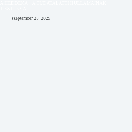
A HEDDEKA – A TUDATALATTI HULLÁMAINAK
TISZTÍTÓJA
szeptember 28, 2025