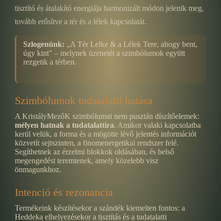
tisztító és átalakító energiája harmonizált módon jelenik meg,
tovább erősítve a tér és a lélek kapcsolatát.
Szlogenünk:
„A Tér Lelke & a Lélek Tere, ahogy bent,
úgy kint” – melynek üzenetét a szimbólumok együtt
rezgetik a térben.
Szimbólumok tudatalatti hatása
A KristályMezőK szimbólumai nem pusztán díszítőelemek:
mélyen hatnak a tudatalattira
. Amikor valaki kapcsolatba
kerül velük, a forma és a mögötte lévő jelentés információt
közvetít sejtszinten, a finomenergetikai rendszer felé.
Segíthetnek az érzelmi blokkok oldásában, és belső
megengedést teremtenek, amely közelebb visz
önmagunkhoz.
Intenció és rezonancia
Termékeink készítésekor a szándék kiemelten fontos: a
Heddeka elhelyezésekor a tisztítás és a tudatalatti