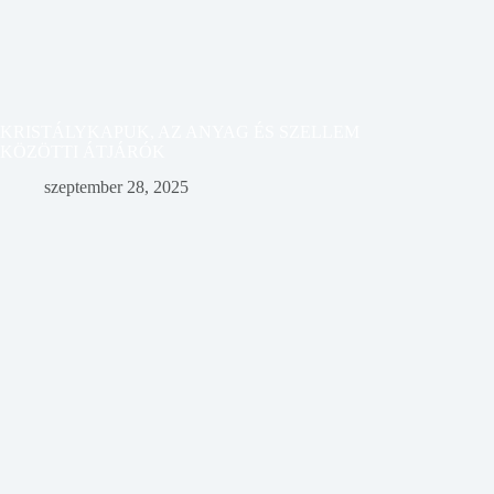
KRISTÁLYKAPUK, AZ ANYAG ÉS SZELLEM
KÖZÖTTI ÁTJÁRÓK
szeptember 28, 2025