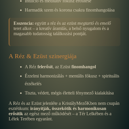
Intuíció és meditatív fókusz erősítése
Harmadik szem és korona csakra finomhangolása
Esszencia:
együtt a réz és az ezüst
megtartó és emelő
teret alkot – a kreatív áramlás, a belső nyugalom és a
magasabb tudatosság találkozási pontját.
A Réz & Ezüst szinergiája
A Réz
felerősít
, az Ezüst
finomhangol
Érzelmi harmonizálás + mentális fókusz + spirituális
érzékelés
Tiszta, védett, mégis életteli fénymező kialakítása
A Réz és az Ezüst jelenléte a KristályMezőKben nem csupán
esztétikum:
irányítják, összekötik és harmonikusan
erősítik
az egész mező működését – a Tér Lelkében és a
Lélek Terében egyaránt.