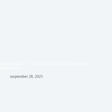
A HEDDEKA – A TUDATALATTI HULLÁMAINAK
TISZTÍTÓJA
szeptember 28, 2025