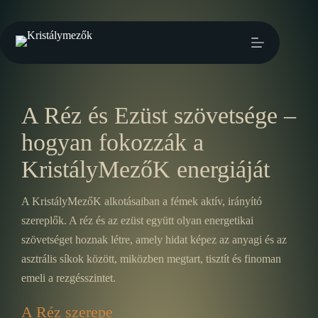
A Réz és Ezüst szövetsége –
hogyan fokozzák a
KristályMezőK energiáját
A KristályMezőK alkotásaiban a fémek aktív, irányító
szereplők. A réz és az ezüst együtt olyan energetikai
szövetséget hoznak létre, amely hidat képez az anyagi és az
asztrális síkok között, miközben megtart, tisztít és finoman
emeli a rezgésszintet.
A Réz szerepe