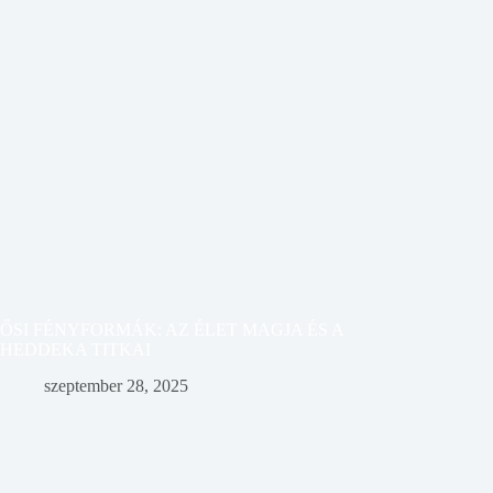
ŐSI FÉNYFORMÁK: AZ ÉLET MAGJA ÉS A
HEDDEKA TITKAI
szeptember 28, 2025