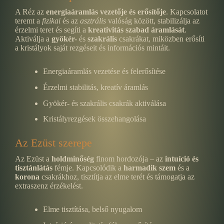
A Réz az
energiaáramlás vezetője és erősítője
. Kapcsolatot
teremt a
fizikai
és az
asztrális
valóság között, stabilizálja az
érzelmi teret és segíti a
kreativitás szabad áramlását
.
Aktiválja a
gyökér-
és
szakrális
csakrákat, miközben erősíti
a kristályok saját rezgéseit és információs mintáit.
Energiaáramlás vezetése és felerősítése
Érzelmi stabilitás, kreatív áramlás
Gyökér- és szakrális csakrák aktiválása
Kristályrezgések összehangolása
Az Ezüst szerepe
Az Ezüst a
holdminőség
finom hordozója – az
intuíció és
tisztánlátás
fémje. Kapcsolódik a
harmadik szem
és a
korona
csakrákhoz, tisztítja az elme terét és támogatja az
extraszenz érzékelést.
Elme tisztítása, belső nyugalom